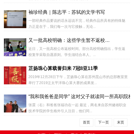
袖珍经典｜陈志平：苏轼的文学书写
一部经典作品要说的话永远说不完，经典作品所具有的特殊魅
力正是在于，我们每一次与它接触，无论...
又一批高校明确：这些学生暂不返校…
近日，又一批高校公布返校时间。部分高校明确指出，学生返
校复学采取自愿原则。学生须结合本人、...
芷扬珠心算载誉归来 7冠8亚11季
2019年12月28日下午，芷扬珠心算在苏州昆山市的总部教室里
举行了2019泛太平洋珠心算大赛的成果发...
“我和我爸爸是同学” 这对父子就读同一所高职院校
张震（右）和爸爸张福功在一起 最近，两名来自苏州健雄职业
技术学院的学生格外引人注目，他们同...
首页
下一页
末页