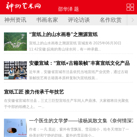
邵华泽 题
神州资讯
书画名家
评论访谈
名作欣赏
赛
“宣纸上的山水画卷”之溯源宣纸
宣纸上的山水画卷之溯源宣纸 宣城发布 2025年06月30日
11:42安徽 皖南的青山绿水间，有一种承载...
安徽宣城：“宣纸+古籍装帧”丰富宣纸文化产品
近年来，安徽省宣城市泾县依托当地宣纸产业优势，通过古籍
装帧技艺将古籍善本原样复制为宣纸线装...
宣纸工匠 接力传承千年技艺
在安徽省宣城市泾县，三丈三巨型宣纸生产车间人声鼎沸。大家都将目光聚焦
于中部的纸槽之上。 一...
一个医生的文学梦——读杨岚散文集《奈何情深》
作者：一凡 晨起，窗外有雪飘落。雪花细小，给冬天增加了一
份美好和宁静的韵味。窗外的雪花很小...