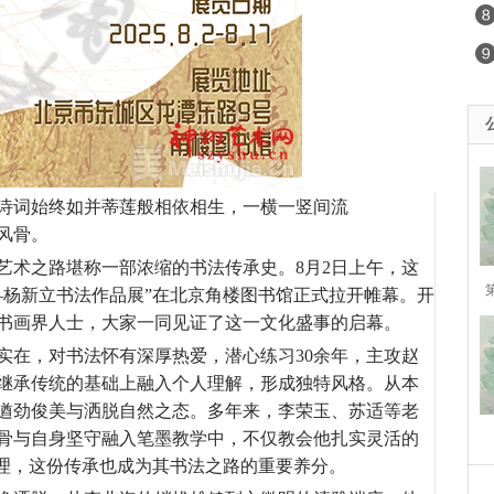
诗词始终如并蒂莲般相依相生，一横一竖间流
风骨。
艺术之路堪称一部浓缩的书法传承史。8月2日上午，这
—杨新立书法作品展”在北京角楼图书馆正式拉开帷幕。开
书画界人士，大家一同见证了这一文化盛事的启幕。
实在，对书法怀有深厚热爱，潜心练习30余年，主攻赵
继承传统的基础上融入个人理解，形成独特风格。从本
遒劲俊美与洒脱自然之态。多年来，李荣玉、苏适等老
骨与自身坚守融入笔墨教学中，不仅教会他扎实灵活的
道理，这份传承也成为其书法之路的重要养分。