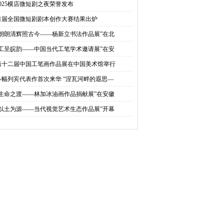
2025横店微短剧之夜荣誉发布
首届全国微短剧剧本创作大赛结果出炉
“朗朗清辉照古今——杨新立书法作品展”在北
“工呈皖韵——中国当代工笔学术邀请展”在安
第十二届中国工笔画作品展在中国美术馆举行
多幅列宾代表作首次来华 “涅瓦河畔的遐思—
“生命之渡——林加冰油画作品捐献展”在安徽
“以土为源——当代视觉艺术生态作品展”开幕