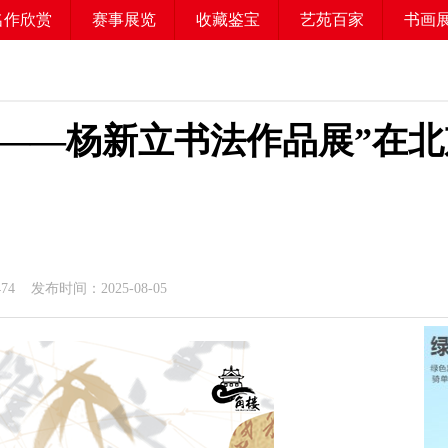
名作欣赏
赛事展览
收藏鉴宝
艺苑百家
书画
今——杨新立书法作品展”在
474 发布时间：2025-08-05