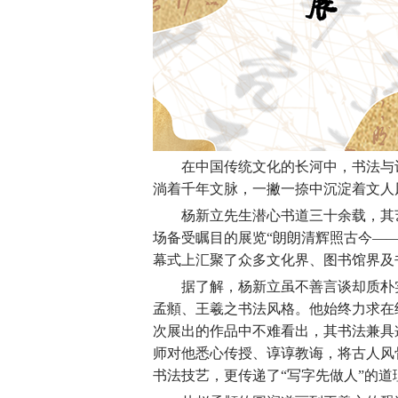
在中国传统文化的长河中，书法与
淌着千年文脉，一撇一捺中沉淀着文人
杨新立先生潜心书道三十余载，其
场备受瞩目的展览“朗朗清辉照古今—
幕式上汇聚了众多文化界、图书馆界及
据了解，杨新立虽不善言谈却质朴
孟頫、王羲之书法风格。他始终力求在
次展出的作品中不难看出，其书法兼具
师对他悉心传授、谆谆教诲，将古人风
书法技艺，更传递了“写字先做人”的