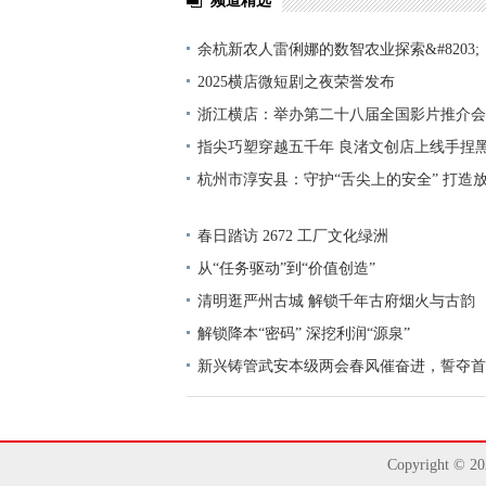
频道精选
余杭新农人雷俐娜的数智农业探索&#8203;
2025横店微短剧之夜荣誉发布
浙江横店：举办第二十八届全国影片推介会
指尖巧塑穿越五千年 良渚文创店上线手捏
杭州市淳安县：守护“舌尖上的安全” 打造
春日踏访 2672 工厂文化绿洲
从“任务驱动”到“价值创造”
清明逛严州古城 解锁千年古府烟火与古韵
解锁降本“密码” 深挖利润“源泉”
新兴铸管武安本级两会春风催奋进，誓夺首
Copyright