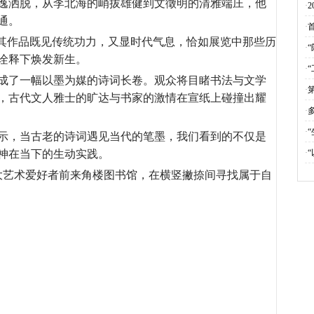
逸洒脱，从李北海的峭拔雄健到文徵明的清雅端庄，他
·
通。
·
得其作品既见传统功力，又显时代气息，恰如展览中那些历
·
诠释下焕发新生。
·
成了一幅以墨为媒的诗词长卷。观众将目睹书法与文学
·
，古代文人雅士的旷达与书家的激情在宣纸上碰撞出耀
·
·
示，当古老的诗词遇见当代的笔墨，我们看到的不仅是
神在当下的生动实践。
·
广大艺术爱好者前来角楼图书馆，在横竖撇捺间寻找属于自