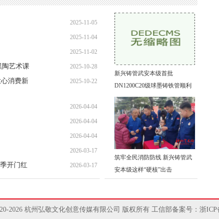
2025-11-05
2025-11-04
22:13:40
2025-11-02
08:53:37
黑陶艺术课
2025-10-28
22:49:14
新兴铸管武安本级首批
放心消费新
2025-10-22
22:23:31
DN1200C20级球墨铸铁管顺利
18:04:15
交付
2026-04-04
2026-04-04
15:53:05
2026-04-04
15:28:29
2026-03-17
15:18:08
筑牢全民消防防线 新兴铸管武
季开门红
2026-03-17
16:15:19
安本级这样“硬核”出击
16:11:38
 © 2020-2026 杭州弘敬文化创意传媒有限公司 版权所有
工信部备案号：浙ICP备2