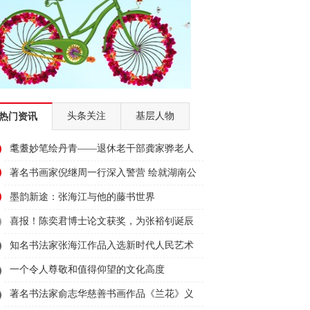
头条关注
基层人物
热门资讯
耄耋妙笔绘丹青——退休老干部龚家骅老人
的夕
著名书画家倪继周一行深入警营 绘就湖南公
安
墨韵新途：张海江与他的藤书世界
喜报！陈奕君博士论文获奖，为张裕钊诞辰
200
知名书法家张海江作品入选新时代人民艺术
家主
一个令人尊敬和值得仰望的文化高度
著名书法家俞志华慈善书画作品《兰花》义