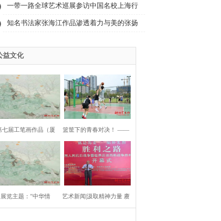
卖叁
一带一路全球艺术巡展参访中国名校上海行
知实
知名书法家张海江作品渗透着力与美的张扬
和平
公益文化
第七届工笔画作品（厦
篮筐下的青春对决！ ——
门）展览
杭州市临平青
展览主题：“中华情
艺术新闻|汲取精神力量 赓
&#8226;中国梦
续红色血脉