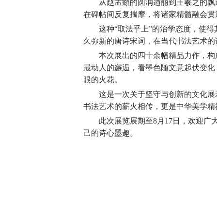
从赵孟頫的圆润遒丽到王羲之的飘
在碑帖间反复揣摩，将诸家精髓融会贯
这种“取法乎上”的治学态度，使
久弥新的唐诗宋词，在当代书法艺术的
本次展出的四十余幅精品力作，构
最动人的邂逅，看墨色随文意起伏变化
眼的火花。
这是一次关于坚守与创新的文化展
书法艺术的薪火相传，更是中华美学精
此次展览展期至8月17日，欢迎
己的诗心墨趣。