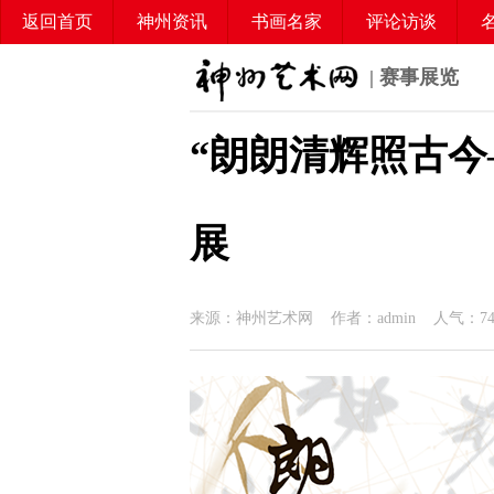
返回首页
神州资讯
书画名家
评论访谈
中华时讯
| 赛事展览
“朗朗清辉照古
展
来源：神州艺术网 作者：admin 人气：
7