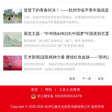
篮筐下的青春对决！ ——杭州市临平青年激战篮球
日前，由临平经济技术开发区管委会、共青团杭州市临平区委
员会共同主办的临平区第四届青年篮球3v...
展览主题：“中华情&#8226;中国梦”中国美协艺
展览名称：第七届工笔画作品（厦门）展览 展览时间：
2025/09/24~2025/10/22 (厦门市美术馆) 展览...
艺术新闻|汲取精神力量 赓续红色血脉——“胜利之
2025年8月28日，为铭记中国人民抗日战争暨世界反法西斯战
争胜利80周年，由浙江省委宣传部指导，...
首页
下一页
末页
首页
|
帮助
|
工作人员查询
浙公网安备 33018302001147号
Copyright © 2020-2026 杭州弘敬文化创意传媒有限公司 版权所有