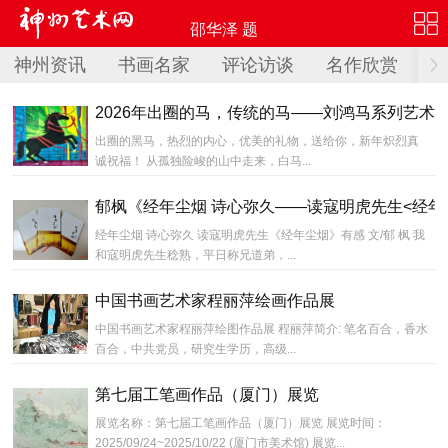
邵华泽 题
神州资讯
书画名家
评论访谈
名作欣赏
赛
2026年出圈的马，传统的马——刘鸿马系列艺术
出圈的黑马，热烈的内心，优美的礼物，送给你，新年炽烈真
诚祝福！ 从孤独险峻的山中走来，白马...
郁枫《经年尘烟 诗心弥久——读寇明虎先生<经年
经年尘烟 诗心弥久 读寇明虎先生《经年尘烟》有感 文/郁 枫 我
和寇明虎先生稔熟，平日称兄道弟，...
中国书画艺术家程丽萍绘画作品展
中国书画艺术家程丽萍绘图作品展 程丽萍简介: 笔名百合，香水
百合，中共党员，研究生学历，高级...
第七届工笔画作品（厦门）展览
展览名称：第七届工笔画作品（厦门）展览 展览时间：
2025/09/24~2025/10/22 (厦门市美术馆) 展览...