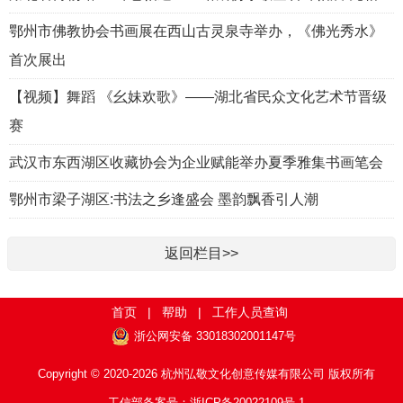
鄂州市佛教协会书画展在西山古灵泉寺举办，《佛光秀水》
首次展出
【视频】舞蹈 《幺妹欢歌》——湖北省民众文化艺术节晋级
赛
武汉市东西湖区收藏协会为企业赋能举办夏季雅集书画笔会
鄂州市梁子湖区:书法之乡逢盛会 墨韵飘香引人潮
返回栏目>>
首页
|
帮助
|
工作人员查询
浙公网安备 33018302001147号
Copyright © 2020-2026 杭州弘敬文化创意传媒有限公司 版权所有
工信部备案号：浙ICP备20022109号-1